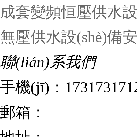
成套變頻恒壓供水設(s
無壓供水設(shè)備安
聯(lián)系我們
手機(jī)：173173171
郵箱：