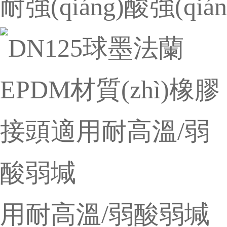
耐強(qiáng)酸強(qiá
用耐高溫/弱酸弱堿