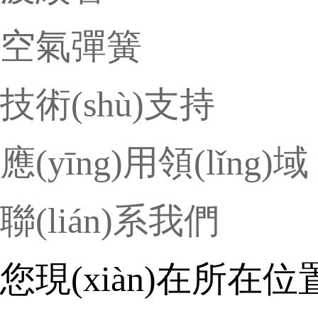
空氣彈簧
技術(shù)支持
應(yīng)用領(lǐng)域
聯(lián)系我們
您現(xiàn)在所在位