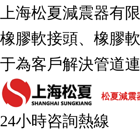
上海松夏減震器有限公司
橡膠軟接頭、橡膠軟連
于為客戶解決管道連
松夏減震器
24小時咨詢熱線