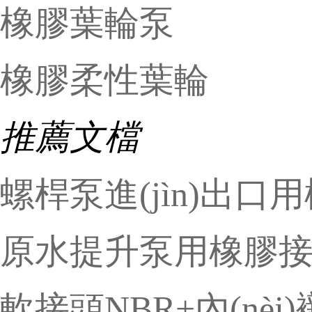
橡膠葉輪泵
橡膠柔性葉輪
推薦文檔
螺桿泵進(jìn)出口
原水提升泵用橡膠
軟接頭NBR+內(nèi)