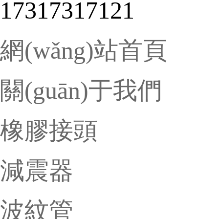
17317317121
網(wǎng)站首頁
關(guān)于我們
橡膠接頭
減震器
波紋管