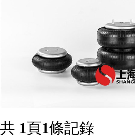
共
1
頁
1
條記錄