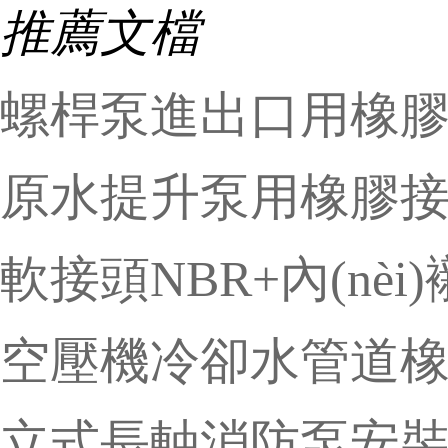
推薦文檔
螺桿泵進出口用橡
原水提升泵用橡膠
軟接頭NBR+內(nèi)
空壓機冷卻水管道
立式長軸消防泵安裝k