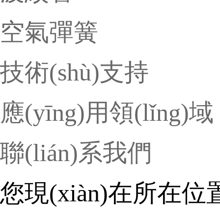
空氣彈簧
技術(shù)支持
應(yīng)用領(lǐng)域
聯(lián)系我們
您現(xiàn)在所在位