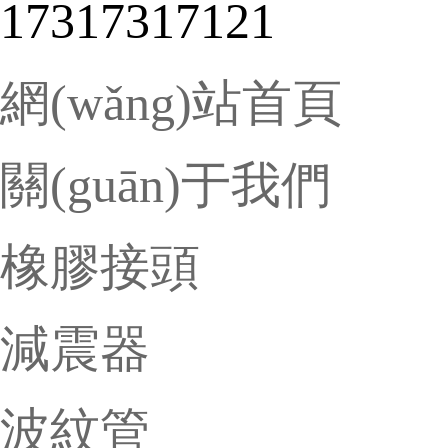
17317317121
網(wǎng)站首頁
關(guān)于我們
橡膠接頭
減震器
波紋管