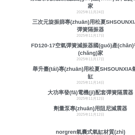
家
2025年11月24日
三次元旋振篩專(zhuān)用松夏SHSOUNX
彈簧隔振器
2025年11月17日
FD120-17空氣彈簧減振器國(guó)產(chǎn
(chǎng)家
2025年11月17日
舉升臺(tái)專(zhuān)用松夏SHSOUNXI
缸
2025年11月14日
大功率發(fā)電機(jī)配套彈簧隔震器
2025年11月12日
劑量泵專(zhuān)用阻尼減震器
2025年11月12日
norgren氣囊式氣缸材質(zhì)