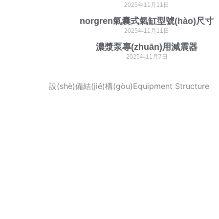
2025年11月11日
norgren氣囊式氣缸型號(hào)尺寸
2025年11月11日
濃漿泵專(zhuān)用減震器
2025年11月7日
設(shè)備結(jié)構(gòu)
Equipment Structure
橡膠接頭又可稱(chēng)為：上海可曲撓橡膠接頭
波紋管膨脹節(jié)、限位伸縮接頭、套筒補(bǔ)
橡膠接頭一般由內(nèi)膠層、織物增強(qiáng
成型后，與金屬法蘭或平行接頭松套組合而成的復(fù)合橡膠
降低變形管道系統(tǒng)的振動(dòng)及噪聲
根據(jù)介質(zhì)不同所采用的橡膠材質(zhì)也不
酸、堿、耐腐蝕、耐磨、耐油等功能，松夏公司均