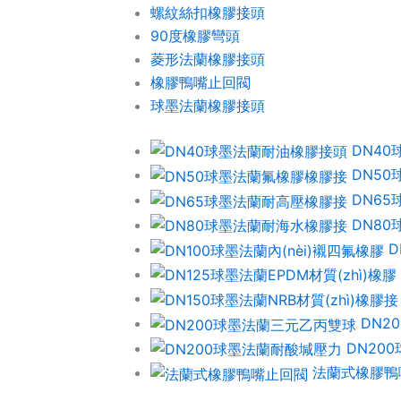
螺紋絲扣橡膠接頭
90度橡膠彎頭
菱形法蘭橡膠接頭
橡膠鴨嘴止回閥
球墨法蘭橡膠接頭
DN4
DN5
DN6
DN8
D
DN2
DN20
法蘭式橡膠鴨