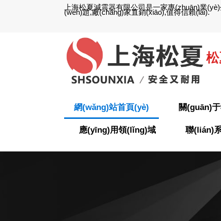
跳
上海松夏減震器有限公司是一家專(zhuān)業(yè)
(wèn)題,廠(chǎng)家直銷(xiāo),值得信賴(lài).
至
內
(nèi)
松
容
網(wǎng)站首頁(yè)
關(guān)
應(yīng)用領(lǐng)域
聯(lián