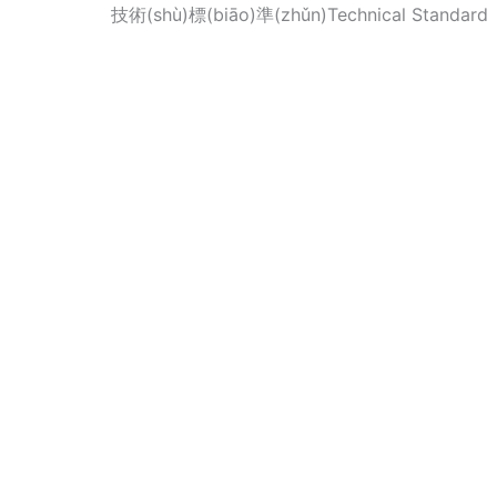
技術(shù)標(biāo)準(zhǔn)
Technical Standard
產(chǎn)品應(yīng)按下列順序標(biāo)記：產(chǎn)
產(chǎn)品和結(jié)構(gòu)代號(hào)規
(fēng)機(jī)盤(pán)管接頭F。
標(biāo)記示例：RFJD-1.6×200,。指公稱
工作壓力：橡膠接頭的試驗(yàn)壓力為工作壓力的
耐真空度：公稱(chēng)內(nèi)徑300mm以下
(xié)議規(guī)定。
橡膠接頭用于生活飲用水系統(tǒng)的安全性評(pí
橡膠接頭用于生活飲用水系統(tǒng)時(shí)，通
飲用水輸配水設(shè)備及防護(hù)材料的安全性評(píng