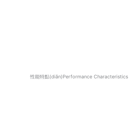
橡膠接頭用于生活飲用水系統(tǒng)時(shí)，通
飲用水輸配水設(shè)備及防護(hù)材料的安全性評(píng
對(duì)金屬法蘭和平形活接頭的要求：金屬法蘭應(yīn
當(dāng)橡膠接頭端面采用鋼絲圈加固時(shí)的要求
面內(nèi)。
性能特點(diǎn)
Performance Characteristics
1、體積小、重量輕、彈性好、安裝維修方便。
2、安裝后可吸收管道震動(dòng)產(chǎn)生的橫向
3、安裝后可降低管道水泵等震動(dòng)產(chǎn
4、內(nèi)無(wú)縫高壓橡膠接頭，在耐高溫、耐